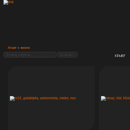
Start
>
rozne
start